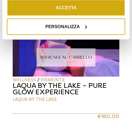
Chiudendo questo banner tramite apposita X in alto a
ACCETTA
destra, vengono accettati i cookie selezionati in quel
momento.
PERSONALIZZA
AGGIUNGI AL CARRELLO
WELLNESS
/
PIEMONTE
LAQUA BY THE LAKE – PURE
GLOW EXPERIENCE
LAQUA BY THE LAKE
€
180.00