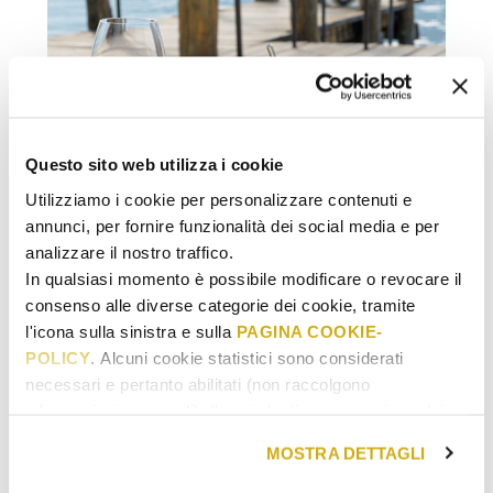
Questo sito web utilizza i cookie
Utilizziamo i cookie per personalizzare contenuti e
AGGIUNGI AL CARRELLO
annunci, per fornire funzionalità dei social media e per
analizzare il nostro traffico.
In qualsiasi momento è possibile modificare o revocare il
WELLNESS
/
PIEMONTE
LAQUA BY THE LAKE – PAUSA
consenso alle diverse categorie dei cookie, tramite
RELAX HEALTHY AND HAPPY
l'icona sulla sinistra e sulla
PAGINA COOKIE-
POLICY
. Alcuni cookie statistici sono considerati
LAQUA BY THE LAKE
necessari e pertanto abilitati (non raccolgono
informazioni personali). Il periodo di conservazione dei
€
149.00
dati statistici va da 14 a 26 mesi. E' possibile richiederne
MOSTRA DETTAGLI
la cancellazione scrivendo
a: privacy@cannavacciuologroup.it.