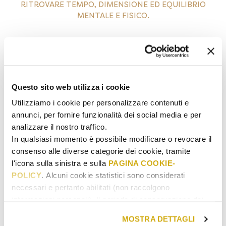
RITROVARE TEMPO, DIMENSIONE ED EQUILIBRIO
MENTALE E FISICO.
Questo sito web utilizza i cookie
Utilizziamo i cookie per personalizzare contenuti e
annunci, per fornire funzionalità dei social media e per
analizzare il nostro traffico.
In qualsiasi momento è possibile modificare o revocare il
consenso alle diverse categorie dei cookie, tramite
l'icona sulla sinistra e sulla
PAGINA COOKIE-
POLICY
. Alcuni cookie statistici sono considerati
GOLFO DI SORRENTO
necessari e pertanto abilitati (non raccolgono
CAMPANIA
informazioni personali). Il periodo di conservazione dei
dati statistici va da 14 a 26 mesi. E' possibile richiederne
MOSTRA DETTAGLI
la cancellazione scrivendo