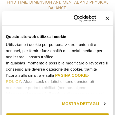
FIND TIME, DIMENSION AND MENTAL AND PHYSICAL
BALANCE.
Questo sito web utilizza i cookie
Utilizziamo i cookie per personalizzare contenuti e
annunci, per fornire funzionalità dei social media e per
analizzare il nostro traffico.
In qualsiasi momento è possibile modificare o revocare il
consenso alle diverse categorie dei cookie, tramite
l'icona sulla sinistra e sulla
PAGINA COOKIE-
POLICY
. Alcuni cookie statistici sono considerati
necessari e pertanto abilitati (non raccolgono
GOLFO DI SORRENTO
informazioni personali). Il periodo di conservazione dei
CAMPANIA
dati statistici va da 14 a 26 mesi. E' possibile richiederne
MOSTRA DETTAGLI
la cancellazione scrivendo
a: privacy@cannavacciuologroup.it.