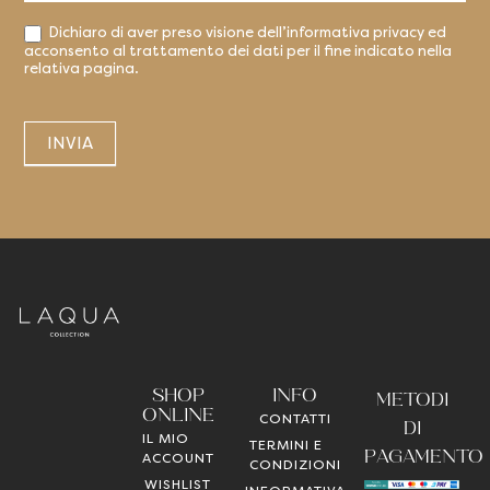
Dichiaro di aver preso visione dell’informativa privacy ed
acconsento al trattamento dei dati per il fine indicato nella
relativa pagina.
INVIA
SHOP
INFO
METODI
ONLINE
CONTATTI
DI
IL MIO
TERMINI E
PAGAMENTO
ACCOUNT
CONDIZIONI
WISHLIST