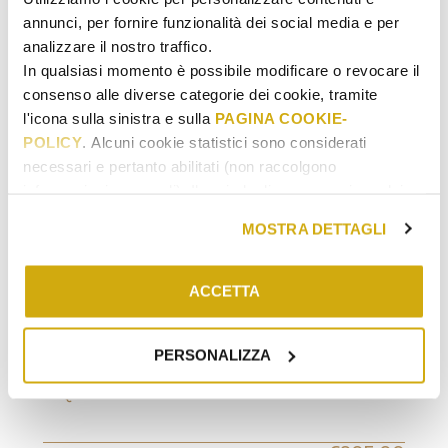
annunci, per fornire funzionalità dei social media e per
analizzare il nostro traffico.
In qualsiasi momento è possibile modificare o revocare il
consenso alle diverse categorie dei cookie, tramite
l'icona sulla sinistra e sulla
PAGINA COOKIE-
POLICY
. Alcuni cookie statistici sono considerati
necessari e pertanto abilitati (non raccolgono
informazioni personali). Il periodo di conservazione dei
dati statistici va da 14 a 26 mesi. E' possibile richiederne
MOSTRA DETTAGLI
AGGIUNGI AL CARRELLO
la cancellazione scrivendo
a: privacy@cannavacciuologroup.it.
Chiudendo questo banner tramite apposita X in alto a
ACCETTA
DEGUSTAZIONI
/
PIEMONTE
destra, vengono accettati i cookie selezionati in quel
LAQUA BY THE LAKE – MENU
momento.
DEGUSTAZIONE BREZZA CON
PERSONALIZZA
ABBINAMENTO VINI
LAQUA BY THE LAKE