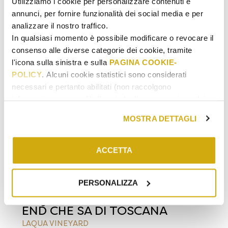
LAQUA VINEYARD
Utilizziamo i cookie per personalizzare contenuti e
annunci, per fornire funzionalità dei social media e per
analizzare il nostro traffico.
€
210.00
In qualsiasi momento è possibile modificare o revocare il
consenso alle diverse categorie dei cookie, tramite
l'icona sulla sinistra e sulla
PAGINA COOKIE-
POLICY
. Alcuni cookie statistici sono considerati
necessari e pertanto abilitati (non raccolgono
informazioni personali). Il periodo di conservazione dei
dati statistici va da 14 a 26 mesi. E' possibile richiederne
MOSTRA DETTAGLI
la cancellazione scrivendo
a: privacy@cannavacciuologroup.it.
Chiudendo questo banner tramite apposita X in alto a
ACCETTA
AGGIUNGI AL CARRELLO
destra, vengono accettati i cookie selezionati in quel
momento.
PERSONALIZZA
SOGGIORNI
/
TOSCANA
LAQUA VINEYARD – UN WEEK-
END CHE SA DI TOSCANA
LAQUA VINEYARD