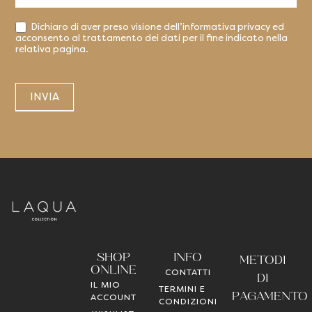
Dichiaro di aver preso visione dell’informativa privacy ed
acconsento al trattamento dei dati per il fine indicato nella
relativa pagina.
INVIA
SHOP
INFO
METODI
ONLINE
CONTATTI
DI
IL MIO
TERMINI E
PAGAMENTO
ACCOUNT
CONDIZIONI