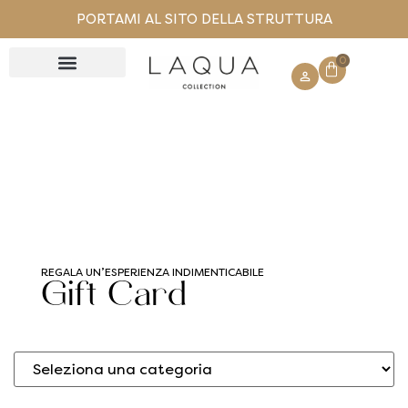
PORTAMI AL SITO DELLA STRUTTURA
0
GIFT CARD
REGALA UN’ESPERIENZA INDIMENTICABILE​
Gift Card