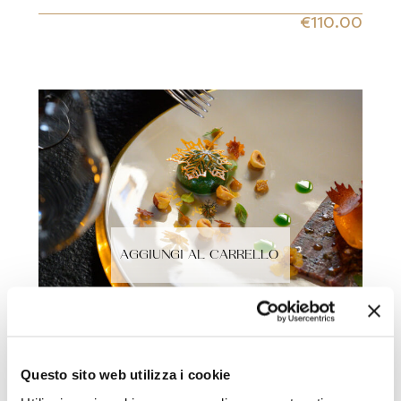
€
110.00
AGGIUNGI AL CARRELLO
DEGUSTAZIONI
/
TOSCANA
LAQUA VINEYARD – MENU
DEGUSTAZIONE PROLOGO
Questo sito web utilizza i cookie
CON ABBINAMENTO VINI